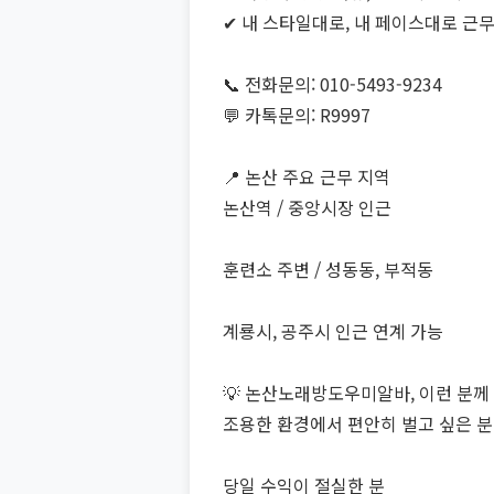
✔ 내 스타일대로, 내 페이스대로 근무
📞 전화문의: 010-5493-9234
💬 카톡문의: R9997
📍 논산 주요 근무 지역
논산역 / 중앙시장 인근
훈련소 주변 / 성동동, 부적동
계룡시, 공주시 인근 연계 가능
💡 논산노래방도우미알바, 이런 분께
조용한 환경에서 편안히 벌고 싶은 분
당일 수익이 절실한 분